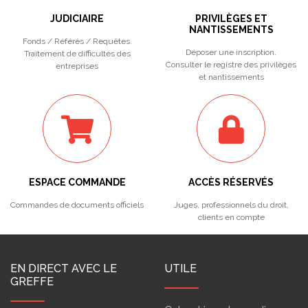
JUDICIAIRE
PRIVILÈGES ET
NANTISSEMENTS
Fonds / Référés / Requêtes.
Déposer une inscription.
Traitement de difficultés des
Consulter le registre des privilèges
entreprises
et nantissements
ESPACE COMMANDE
ACCÈS RÉSERVÉS
Commandes de documents officiels
Juges, professionnels du droit,
clients en compte
EN DIRECT AVEC LE
UTILE
GREFFE