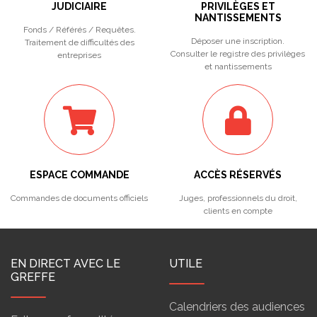
JUDICIAIRE
PRIVILÈGES ET
NANTISSEMENTS
Fonds / Référés / Requêtes.
Déposer une inscription.
Traitement de difficultés des
Consulter le registre des privilèges
entreprises
et nantissements
ESPACE COMMANDE
ACCÈS RÉSERVÉS
Commandes de documents officiels
Juges, professionnels du droit,
clients en compte
EN DIRECT AVEC LE
UTILE
GREFFE
Calendriers des audiences