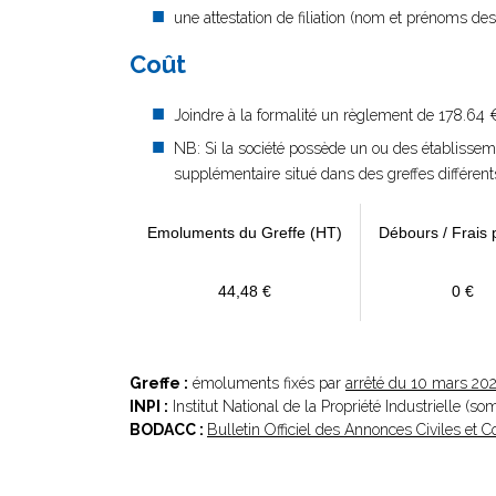
une attestation de filiation (nom et prénoms des 
Coût
Joindre à la formalité un règlement de 178.64 
NB: Si la société possède un ou des établisse
supplémentaire situé dans des greffes différent
Emoluments du Greffe (HT)
Débours / Frais 
44,48 €
0 €
Greffe :
émoluments fixés par
arrêté du 10 mars 20
INPI :
Institut National de la Propriété Industrielle (s
BODACC :
Bulletin Officiel des Annonces Civiles et