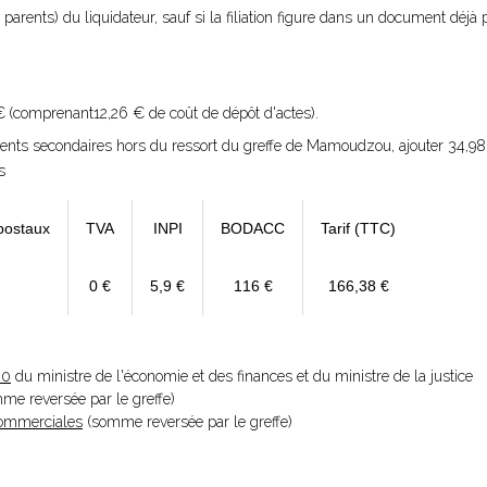
parents) du liquidateur, sauf si la filiation figure dans un document déjà p
€
(comprenant12,26 € de coût de dépôt d'actes).
ments secondaires hors du ressort du greffe de Mamoudzou, ajouter 34,9
s
postaux
TVA
INPI
BODACC
Tarif (TTC)
0 €
5,9 €
116 €
166,38 €
20
du ministre de l'économie et des finances et du ministre de la justice
omme reversée par le greffe)
 Commerciales
(somme reversée par le greffe)