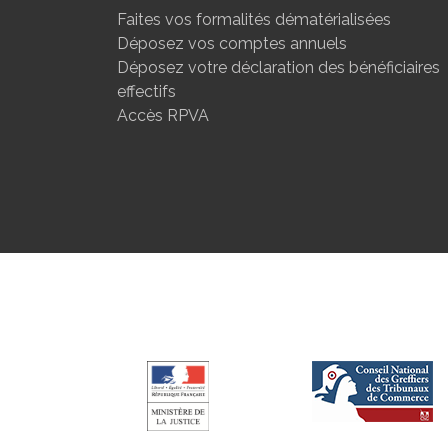
Faites vos formalités dématérialisées
Déposez vos comptes annuels
Déposez votre déclaration des bénéficiaires
effectifs
Accès RPVA