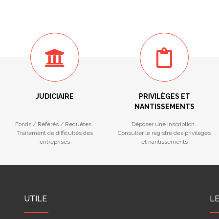
JUDICIAIRE
PRIVILÈGES ET
NANTISSEMENTS
Fonds / Référés / Requêtes.
Déposer une inscription.
Traitement de difficultés des
Consulter le registre des privilèges
entreprises
et nantissements
UTILE
L