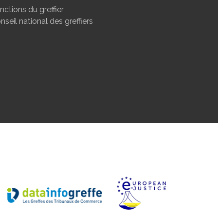
nctions du greffier
nseil national des greffiers