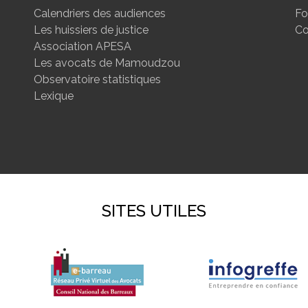
Calendriers des audiences
Fo
Les huissiers de justice
Co
Association APESA
Les avocats de Mamoudzou
Observatoire statistiques
Lexique
SITES UTILES