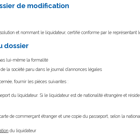
ssier de modification
olution et nommant le liquidateur, certifié conforme par le représentant l
au dossier
 pas lui-même la formalité
n de la société paru dans le journal d’annonces légales
cernée, fournir les pièces suivantes :
port du liquidateur. Si le liquidateur est de nationalité étrangère et résid
 carte de commerçant étranger et une copie du passeport, selon la national
ation
du liquidateur