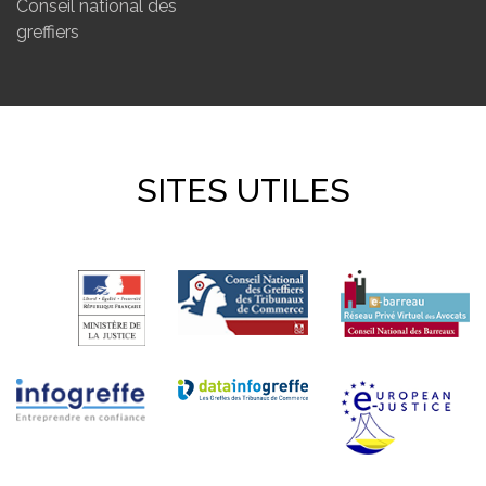
Conseil national des
greffiers
SITES UTILES