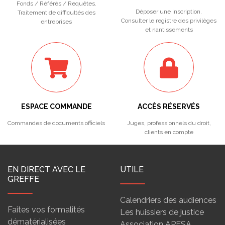
Fonds / Référés / Requêtes.
Déposer une inscription.
Traitement de difficultés des
Consulter le registre des privilèges
entreprises
et nantissements
ESPACE COMMANDE
ACCÈS RÉSERVÉS
Commandes de documents officiels
Juges, professionnels du droit,
clients en compte
EN DIRECT AVEC LE
UTILE
GREFFE
Calendriers des audiences
Faites vos formalités
Les huissiers de justice
dématérialisées
Association APESA