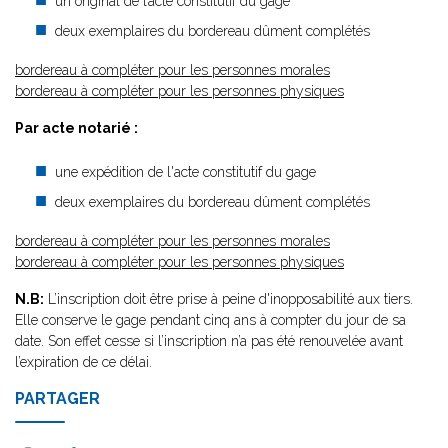
un original de l’acte constitutif du gage
deux exemplaires du bordereau dûment complétés
bordereau à compléter pour les personnes morales
bordereau à compléter pour les personnes physiques
Par acte notarié :
une expédition de l'acte constitutif du gage
deux exemplaires du bordereau dûment complétés
bordereau à compléter pour les personnes morales
bordereau à compléter pour les personnes physiques
N.B:
L’inscription doit être prise à peine d'inopposabilité aux tiers.
Elle conserve le gage pendant cinq ans à compter du jour de sa
date. Son effet cesse si l’inscription n’a pas été renouvelée avant
l’expiration de ce délai.
PARTAGER