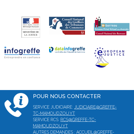
POUR NOUS CONTACTER
SERVICE JUDICIAIRE:
JUDICIAIRE@GREFFE-
TC-MAMOUDZOU.YT
SERVICE RCS:
RCS@GREFFE-TC-
MAMOUDZOU.YT
AUTRES DEMANDES :
ACCUEIL@GREFFE-