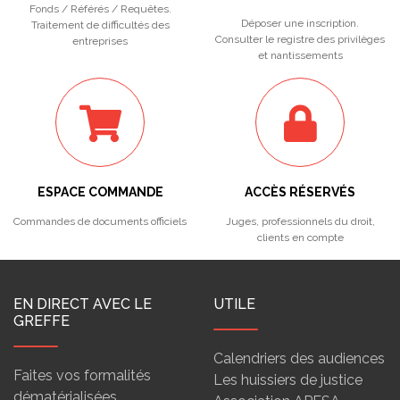
Fonds / Référés / Requêtes.
Déposer une inscription.
Traitement de difficultés des
Consulter le registre des privilèges
entreprises
et nantissements
ESPACE COMMANDE
ACCÈS RÉSERVÉS
Commandes de documents officiels
Juges, professionnels du droit,
clients en compte
EN DIRECT AVEC LE
UTILE
GREFFE
Calendriers des audiences
Faites vos formalités
Les huissiers de justice
dématérialisées