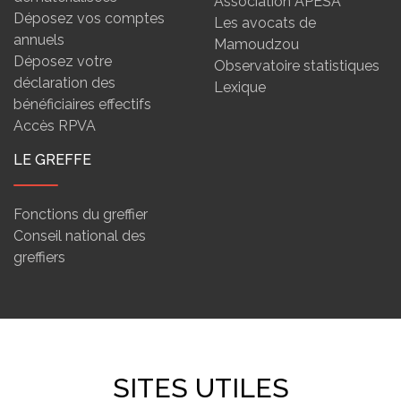
Association APESA
Déposez vos comptes
Les avocats de
annuels
Mamoudzou
Déposez votre
Observatoire statistiques
déclaration des
Lexique
bénéficiaires effectifs
Accès RPVA
LE GREFFE
Fonctions du greffier
Conseil national des
greffiers
SITES UTILES