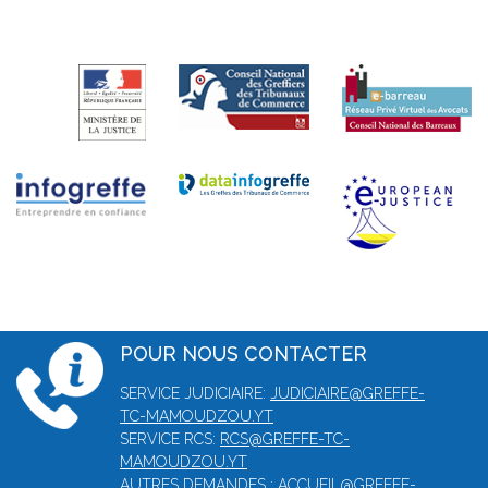
POUR NOUS CONTACTER
SERVICE JUDICIAIRE:
JUDICIAIRE@GREFFE-
TC-MAMOUDZOU.YT
SERVICE RCS:
RCS@GREFFE-TC-
MAMOUDZOU.YT
AUTRES DEMANDES :
ACCUEIL@GREFFE-