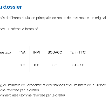
au dossier
és de l'immatriculation principale, de moins de trois mois et en original
e pas lui-même la formalité
postaux
TVA
INPI
BODACC
Tarif (TTC)
0 €
0 €
0 €
81,57 €
20
du ministre de l'économie et des finances et du ministre de la Justice
omme reversée par le greffe)
 Commerciales
(somme reversée par le greffe)