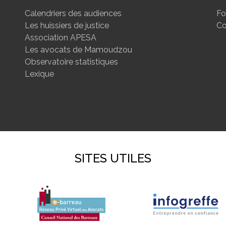
Calendriers des audiences
Fo
Les huissiers de justice
Co
Association APESA
Les avocats de Mamoudzou
Observatoire statistiques
Lexique
SITES UTILES