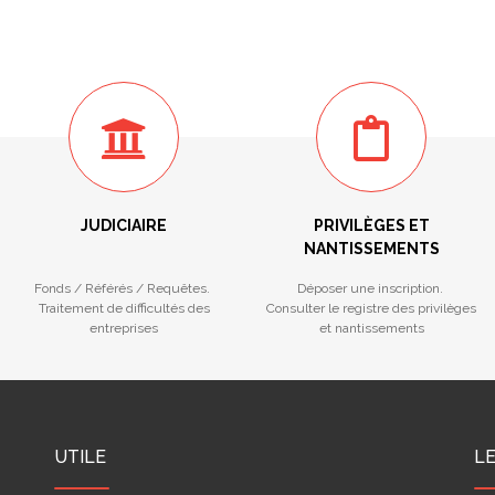
JUDICIAIRE
PRIVILÈGES ET
NANTISSEMENTS
Fonds / Référés / Requêtes.
Déposer une inscription.
Traitement de difficultés des
Consulter le registre des privilèges
entreprises
et nantissements
UTILE
L