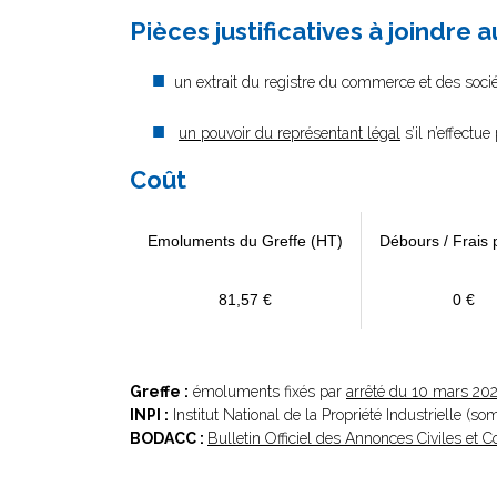
Pièces justificatives à joindre 
un extrait du registre du commerce et des sociét
un pouvoir du représentant légal
s’il n’effectu
Coût
Emoluments du Greffe (HT)
Débours / Frais 
81,57 €
0 €
Greffe :
émoluments fixés par
arrêté du 10 mars 20
INPI :
Institut National de la Propriété Industrielle (s
BODACC :
Bulletin Officiel des Annonces Civiles et