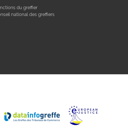
nctions du greffier
nseil national des greffiers