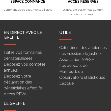
ESPACE COMMANDE
ACCÈS RÉSERVÉS
Commandes de documents officiels
Juges, professionnels du droit,
clients en compte
EN DIRECT AVEC LE
UTILE
GREFFE
Calendriers des audiences
Faites vos formalités
Les huissiers de justice
dématérialisées
Association APESA
Déposez vos comptes
Les avocats de
annuels
Mamoudzou
Déposez votre
Observatoire statistiques
déclaration des
Lexique
bénéficiaires effectifs
Accès RPVA
LE GREFFE